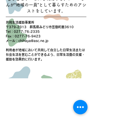
んが“地域の一員”として暮らすためのアシ
ストをしています。
共同生活援助事業所
〒379-2313 群馬県みどり市笠懸町鹿3610
Tel：0277-76-2335
Fax：0277-76-9423
メール：
chihaya@asc.ne.jp
利用者が地域において共同して自立した日常生活または
社会生活を営むことができるよう、日常生活畳の支援・
援助を効果的に行います。