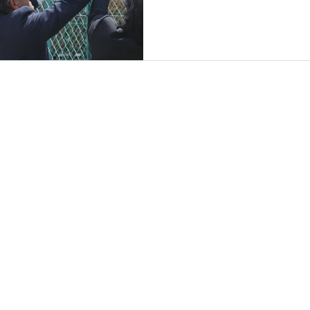
福連携】事業として行って
た薪は先日オープンした温
モスパ」へ納品し、薪ボイ
す。 看板の設置は須藤市長
長のあいさつからはじまり
やかに進んでいきました。 M
も参加。 開所式に不可欠な
鹿3609
カットを実施。切り落しに
ー」の声がどこからともな
得られない連帯感と達成感が
Copyright (c) 
ンストレーションとして、M
ように作業しているのかを
じめ、市の職員や各メディ
いる林業家の皆さんに見守