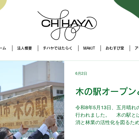
ーム
法人概要
チハヤではたらく
MAKIT
おむすび堂
ア
6月2日
木の駅オープン
令和8年5月13日、五月晴
行われました。 木の駅と
消と林業の活性化を図るた
に加工する拠点です。チハヤ
令和7年4月からこの木の駅