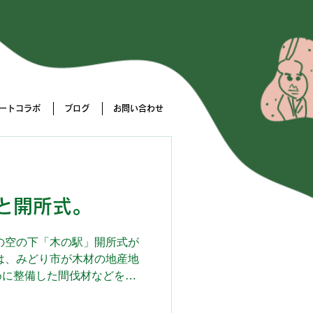
ートコラボ
ブログ
お問い合わせ
と開所式。
れの空の下「木の駅」開所式が
は、みどり市が木材の地産地
めに整備した間伐材などを薪
会MAKIT（マキット）は、
で薪の生産や森林整備を【林