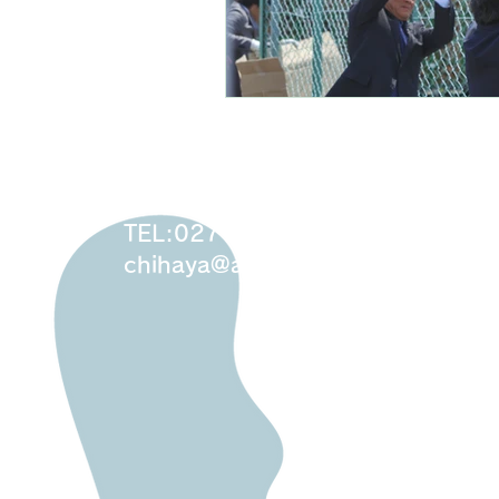
社会福祉法人チハヤ会
〒379-2313 群馬県みどり市笠懸町
TEL:0277-76-2335
chihaya@asc.ne.jp